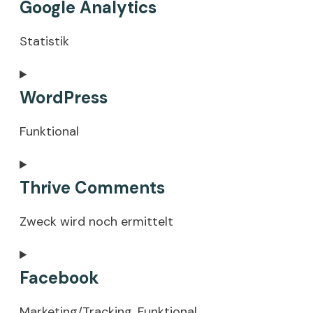
Google Analytics
to
service
Statistik
thrive-
architect
Consent
WordPress
to
service
Funktional
google-
analytics
Consent
Thrive Comments
to
service
Zweck wird noch ermittelt
wordpress
Consent
Facebook
to
service
Marketing/Tracking, Funktional