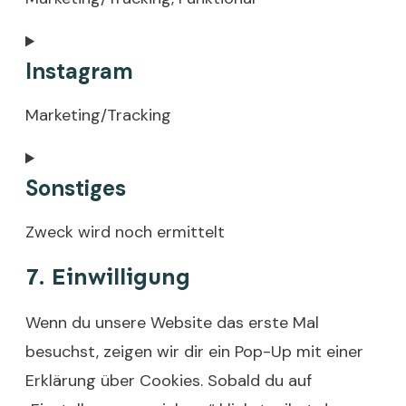
thrive-
comments
Consent
Instagram
to
service
Marketing/Tracking
facebook
Consent
Sonstiges
to
service
Zweck wird noch ermittelt
instagram
7. Einwilligung
Consent
to
Wenn du unsere Website das erste Mal
service
besuchst, zeigen wir dir ein Pop-Up mit einer
sonstiges
Erklärung über Cookies. Sobald du auf