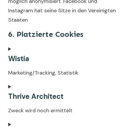
möglich anonymisiert. Facebook und
Instagram hat seine Sitze in den Vereinigten
Staaten
6. Platzierte Cookies
Wistia
Marketing/Tracking, Statistik
Consent
Thrive Architect
to
service
Zweck wird noch ermittelt
wistia
Consent